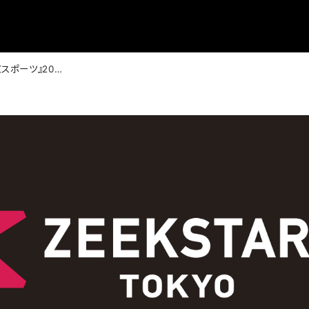
『テレビ東京スポーツ』2020/9/21 掲載：【ハンドボール】ジークスター東京 前年王者・大崎電気に完敗「終始相手のペースだった」