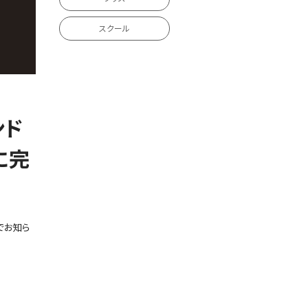
スクール
ンド
に完
でお知ら