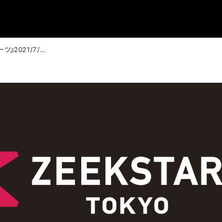
『NHKスポーツ』2021/7/6：ハンドボール土井選手はなぜインフルエンサー“レミたん”に？