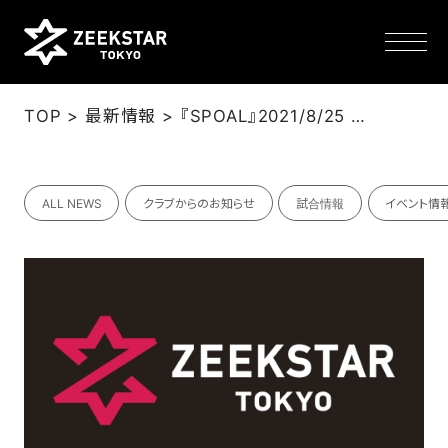
>
>
TOP
最新情報
『SPOAL』2021/8/25 掲載：ジークスター東京物語 新シーズン開幕編
NEWS
ALL NEWS
クラブからのお知らせ
試合情報
イベント情
TEAM
SCHEDULE
TICKET