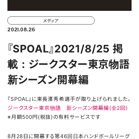
ホーム戦一覧
会場（座席・価格表）
メディア
2021.08.26
チケット購入方法
『SPOAL』2021/8/25 掲
各座席について
載：ジークスター東京物語
観戦ガイド
新シーズン開幕編
FAN CLUB
『SPOAL』に東長濱秀希選手が取り上げられました。
マイページはこちら
ジークスター東京物語 新シーズン開幕編(全2回)
※月額500円(税抜)の有料サービスです
CSR
8月28日に開幕する第46回日本ハンドボールリーグ