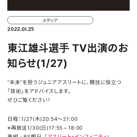
ホーム戦一覧
会場（座席・価格表）
メディア
2022.01.25
チケット購入方法
東江雄斗選手 TV出演のお
各座席について
知らせ(1/27)
観戦ガイド
“未来”を担うジュニアアスリートに、競技に役立つ
FAN CLUB
「技術」をアドバイスします。
ぜひご覧ください！
マイページはこちら
日程：1/27(木)20:54～21:00
CSR
※再放送1/30(日)17:55～18:00
番組：BS朝日『
アスリート・インフィニティ
』