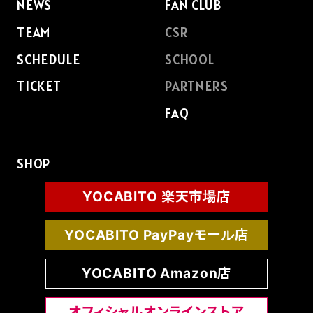
NEWS
FAN CLUB
SCHOOL
TEAM
CSR
SCHEDULE
SCHOOL
PARTNERS
TICKET
PARTNERS
FAQ
SHOP
SHOP
CONTACT
YOCABITO 楽天市場店
YOCABITO PayPayモール店
お問い合わせ
YOCABITO Amazon店
CSRのご依頼
スクール体験・入会希望
オフィシャルオンラインストア