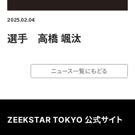
ホーム戦一覧
会場（座席・価格表）
2025.02.04
チケット購入方法
選手 高橋 颯汰
各座席について
観戦ガイド
ニュース一覧にもどる
FAN CLUB
マイページはこちら
ZEEKSTAR TOKYO 公式サイト
CSR