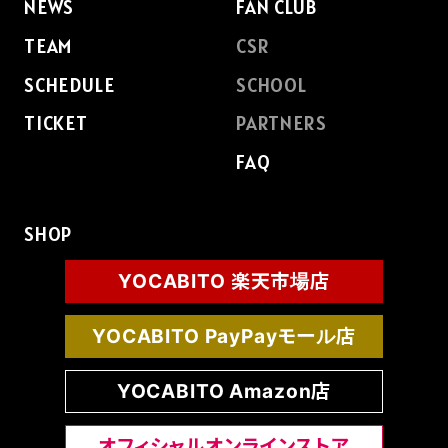
NEWS
FAN CLUB
SCHOOL
TEAM
CSR
SCHEDULE
SCHOOL
PARTNERS
TICKET
PARTNERS
FAQ
SHOP
SHOP
CONTACT
YOCABITO 楽天市場店
YOCABITO PayPayモール店
お問い合わせ
YOCABITO Amazon店
CSRのご依頼
スクール体験・入会希望
オフィシャルオンラインストア