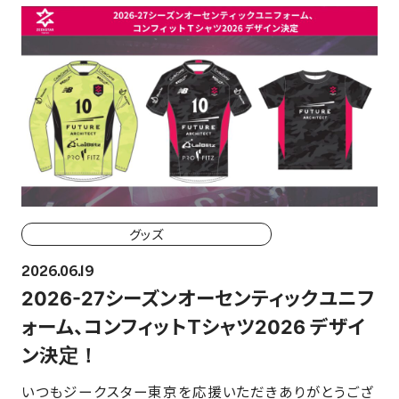
ホーム戦一覧
会場（座席・価格表）
チケット購入方法
各座席について
観戦ガイド
グッズ
FAN CLUB
2026.06.19
2026-27シーズンオーセンティックユニフ
マイページはこちら
ォーム、コンフィットＴシャツ2026 デザイ
ン決定！
CSR
いつもジークスター東京を応援いただきありがとうござ