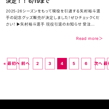
決定！！ 6/19まで
2025-26シーズンをもって現役を引退する矢村裕斗選
手の記念グッズ販売が決定しました！ぜひチェックくだ
さい！ ▶矢村裕斗選手 現役引退のお知らせ 受注...
Read more＞
« 最初へ
‹ 前へ
2
3
4
5
6
次へ ›
最