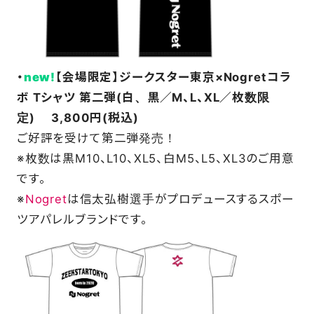
・
new!
【会場限定】
ジークスター東京×Nogretコラ
ボ Tシャツ 第二弾(白、黒／M、L、XL／枚数限
定)
3,800円(税込)
ご好評を受けて第二弾発売！
※枚数は黒M10、L10、XL5、白M5、L5、XL3のご用意
です。
※
Nogret
は信太弘樹選手がプロデュースするスポー
ツアパレルブランドです。