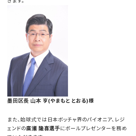
きます。
墨田区長 山本 亨(やまもと とおる)様
また、始球式では日本ボッチャ界のパイオニア、レジ
ェンドの
廣瀬 隆喜選手
にボールプレゼンターを務め