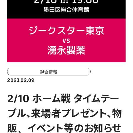
ホーム戦一覧
会場（座席・価格表）
チケット購入方法
各座席について
観戦ガイド
試合情報
2023.02.09
FAN CLUB
2/10 ホーム戦 タイムテー
マイページはこちら
ブル、来場者プレゼント、物
CSR
販、イベント等のお知らせ