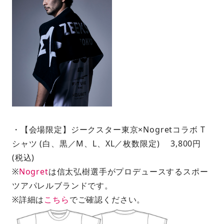
・【会場限定】ジークスター東京×Nogretコラボ T
シャツ (白、黒／M、L、XL／枚数限定) 3,800円
(税込)
※
Nogret
は信太弘樹選手がプロデュースするスポー
ツアパレルブランドです。
※詳細は
こちら
でご確認ください。