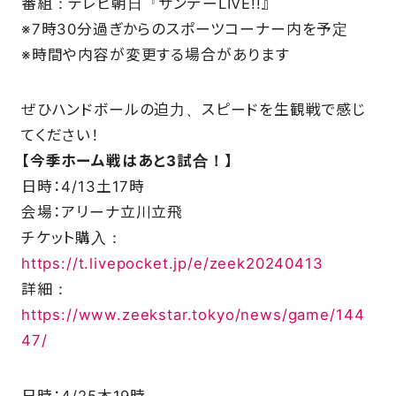
番組：テレビ朝日『サンデーLIVE!!』
※7時30分過ぎからのスポーツコーナー内を予定
SCHOOL
※時間や内容が変更する場合があります
PARTNERS
ぜひハンドボールの迫力、スピードを生観戦で感じ
てください！
SHOP
【今季ホーム戦はあと3試合！】
日時：4/13土17時
会場：アリーナ立川立飛
チケット購入：
CONTACT
https://t.livepocket.jp/e/zeek20240413
詳細：
お問い合わせ
https://www.zeekstar.tokyo/news/game/144
47/
CSRのご依頼
スクール体験・入会希望
日時：4/25木19時