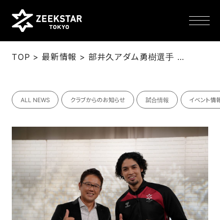
>
>
TOP
最新情報
部井久アダム勇樹選手 テレビ出演のお知らせ（3/31）
NEWS
ALL NEWS
クラブからのお知らせ
試合情報
イベント情
TEAM
SCHEDULE
TICKET