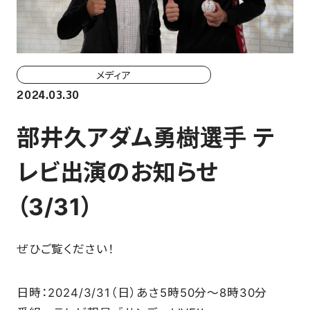
ホーム戦一覧
会場（座席・価格表）
チケット購入方法
メディア
2024.03.30
各座席について
部井久アダム勇樹選手 テ
観戦ガイド
レビ出演のお知らせ
FAN CLUB
（3/31）
マイページはこちら
ぜひご覧ください！
CSR
日時：2024/3/31（日）あさ5時50分～8時30分